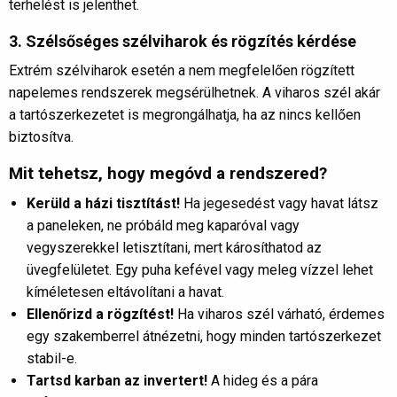
terhelést is jelenthet.
3. Szélsőséges szélviharok és rögzítés kérdése
Extrém szélviharok esetén a nem megfelelően rögzített
napelemes rendszerek megsérülhetnek. A viharos szél akár
a tartószerkezetet is megrongálhatja, ha az nincs kellően
biztosítva.
Mit tehetsz, hogy megóvd a rendszered?
Kerüld a házi tisztítást!
Ha jegesedést vagy havat látsz
a paneleken, ne próbáld meg kaparóval vagy
vegyszerekkel letisztítani, mert károsíthatod az
üvegfelületet. Egy puha kefével vagy meleg vízzel lehet
kíméletesen eltávolítani a havat.
Ellenőrizd a rögzítést!
Ha viharos szél várható, érdemes
egy szakemberrel átnézetni, hogy minden tartószerkezet
stabil-e.
Tartsd karban az invertert!
A hideg és a pára