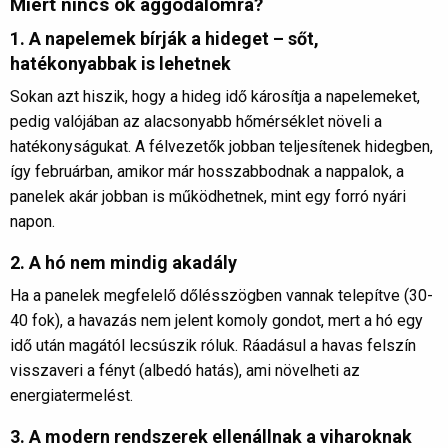
Miért nincs ok aggodalomra?
1. A napelemek bírják a hideget – sőt,
hatékonyabbak is lehetnek
Sokan azt hiszik, hogy a hideg idő károsítja a napelemeket,
pedig valójában az alacsonyabb hőmérséklet növeli a
hatékonyságukat. A félvezetők jobban teljesítenek hidegben,
így februárban, amikor már hosszabbodnak a nappalok, a
panelek akár jobban is működhetnek, mint egy forró nyári
napon.
2. A hó nem mindig akadály
Ha a panelek megfelelő dőlésszögben vannak telepítve (30-
40 fok), a havazás nem jelent komoly gondot, mert a hó egy
idő után magától lecsúszik róluk. Ráadásul a havas felszín
visszaveri a fényt (albedó hatás), ami növelheti az
energiatermelést.
3. A modern rendszerek ellenállnak a viharoknak