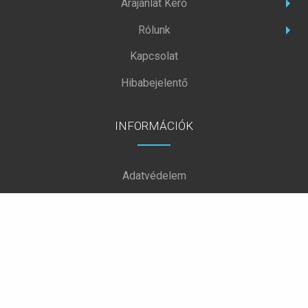
Árajánlat Kérő
Rólunk
Kapcsolat
Hibabejelentő
INFORMÁCIÓK
Adatvédelem
Sütikről
VÉDJÜK EGYÜTT KÖRNYEZETÜNKET!