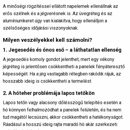
A minőségi rögzítéssel ellátott napelemek ellenállnak az
erős szélnek és a jégverésnek is. Az üvegréteg és az
alumíniumkeret úgy van kialakítva, hogy ellenálljon a
szélsőséges időjárási viszonyoknak.
Milyen veszélyekkel kell számolni?
1. Jegesedés és ónos eső – a láthatatlan ellenség
A jegesedés komoly gondot jelenthet, mert egy vékony
jégréteg is jelentősen csökkentheti a panelek fényáteresztő
képességét. Ha a jég vastagabb rétegben rakódik rájuk, az
hosszabb ideig is csökkentheti a termelést.
2. A hóteher problémája lapos tetőkön
Lapos tetőn vagy alacsony dőlésszögű telepítés esetén a
hó könnyen felhalmozódhat a panelek felületén, és ha nem
tud magától lecsúszni, akkor csökkentheti a hatékonyságot.
Ráadásul a hosszú ideig rajta maradó hó akár szerkezeti