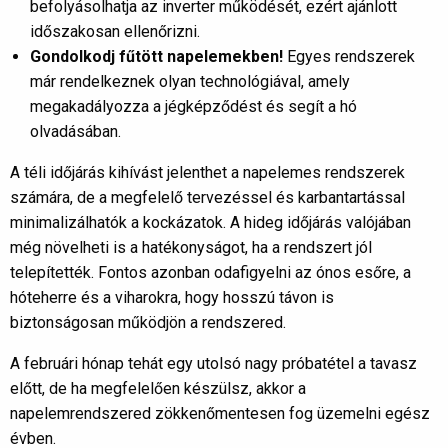
befolyásolhatja az inverter működését, ezért ajánlott
időszakosan ellenőrizni.
Gondolkodj fűtött napelemekben!
Egyes rendszerek
már rendelkeznek olyan technológiával, amely
megakadályozza a jégképződést és segít a hó
olvadásában.
A téli időjárás kihívást jelenthet a napelemes rendszerek
számára, de a megfelelő tervezéssel és karbantartással
minimalizálhatók a kockázatok. A hideg időjárás valójában
még növelheti is a hatékonyságot, ha a rendszert jól
telepítették. Fontos azonban odafigyelni az ónos esőre, a
hóteherre és a viharokra, hogy hosszú távon is
biztonságosan működjön a rendszered.
A februári hónap tehát egy utolsó nagy próbatétel a tavasz
előtt, de ha megfelelően készülsz, akkor a
napelemrendszered zökkenőmentesen fog üzemelni egész
évben.