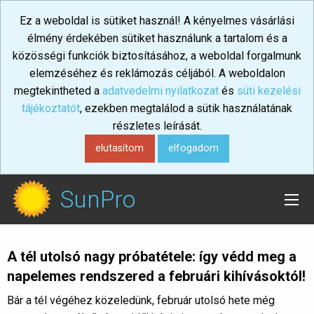
Ez a weboldal is sütiket használ! A kényelmes vásárlási
élmény érdekében sütiket használunk a tartalom és a
közösségi funkciók biztosításához, a weboldal forgalmunk
elemzéséhez és reklámozás céljából. A weboldalon
megtekintheted a
adatvedelmi nyilatkozat
és
süti kezelési
tájékoztatót
, ezekben megtalálod a sütik használatának
részletes leírását.
elutasítom
elfogadom
SunPro
A tél utolsó nagy próbatétele: így védd meg a
napelemes rendszered a februári kihívásoktól!
Bár a tél végéhez közeledünk, február utolsó hete még