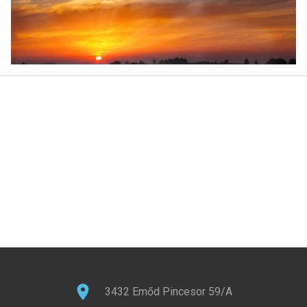
3432 Emőd Pincesor 59/A