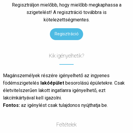
Regisztráljon mielőbb, hogy mielőbb megkaphassa a
szigetelést! A regisztráció továbbra is
kötelezettségmentes.
Regisztráció
Kik igényelhetik?
Magánszemélyek részére igényelhető az ingyenes
födémszigetelés
lakóépület
besorolású épületekre. Csak
életvitelszerűen lakott ingatlanra igényelhető, ezt
lakcímkártyával kell igazolni.
Fontos:
az igénylést csak tulajdonos nyújthatja be.
Feltételek