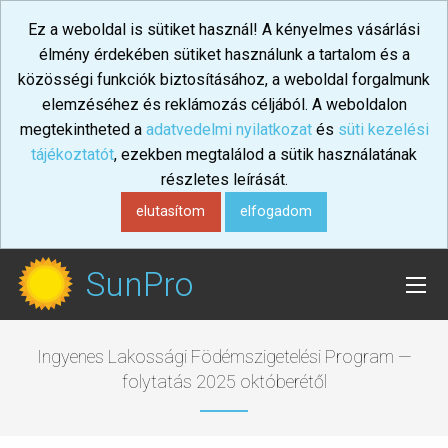
Ez a weboldal is sütiket használ! A kényelmes vásárlási
élmény érdekében sütiket használunk a tartalom és a
közösségi funkciók biztosításához, a weboldal forgalmunk
elemzéséhez és reklámozás céljából. A weboldalon
megtekintheted a
adatvedelmi nyilatkozat
és
süti kezelési
tájékoztatót
, ezekben megtalálod a sütik használatának
részletes leírását.
elutasítom
elfogadom
SunPro
Ingyenes Lakossági Födémszigetelési Program —
folytatás 2025 októberétől