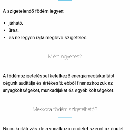
A szigetelendő födém legyen:
járható,
üres,
és ne legyen rajta meglévő szigetelés.
Miért ingyenes?
A födémszigeteléssel keletkező energiamegtakarítást
cégünk auditálja és értékesíti; ebből finanszírozzuk az
anyagköltségeket, munkadíjakat és egyéb költségeket.
Mekkora födém szigetelhető?
Nincs korlátozás, de a vonatkozó rendelet szerint az épület