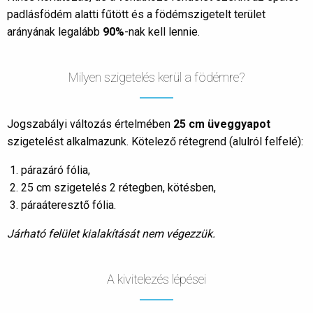
padlásfödém alatti fűtött és a födémszigetelt terület
arányának legalább
90%
-nak kell lennie.
Milyen szigetelés kerül a födémre?
Jogszabályi változás értelmében
25 cm üveggyapot
szigetelést alkalmazunk. Kötelező rétegrend (alulról felfelé):
párazáró fólia,
25 cm szigetelés 2 rétegben, kötésben,
páraáteresztő fólia.
Járható felület kialakítását nem végezzük.
A kivitelezés lépései