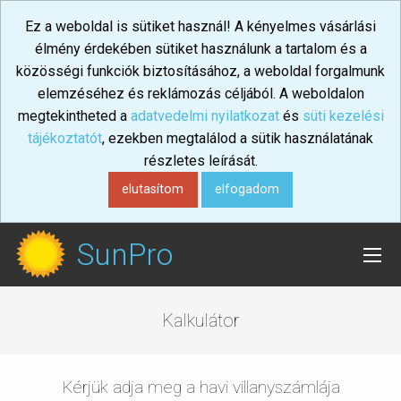
Ez a weboldal is sütiket használ! A kényelmes vásárlási
élmény érdekében sütiket használunk a tartalom és a
közösségi funkciók biztosításához, a weboldal forgalmunk
elemzéséhez és reklámozás céljából. A weboldalon
megtekintheted a
adatvedelmi nyilatkozat
és
süti kezelési
tájékoztatót
, ezekben megtalálod a sütik használatának
részletes leírását.
elutasítom
elfogadom
SunPro
Kalkulátor
Kérjük adja meg a havi villanyszámlája